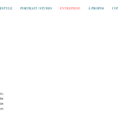
FESTYLE
PORTRAIT / STUDIO
ENTREPRISE
À PROPOS
CO
es,
 du
ain
ges