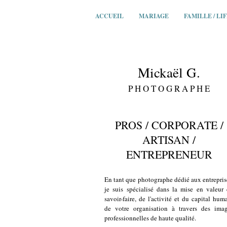
ACCUEIL
MARIAGE
FAMILLE / LI
Mickaël G.
P H O T O G R A P H E
PROS / CORPORATE /
ARTISAN /
ENTREPRENEUR
En tant que photographe dédié aux entrepris
je suis spécialisé dans la mise en valeur
savoir-faire, de l'activité et du capital hum
de votre organisation à travers des ima
professionnelles de haute qualité.