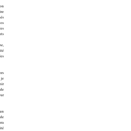
on
tre
hés
vos
es
ts
pe,
ité
des
ors
 je
nir
 de
eur
 un
 de
ura
ité